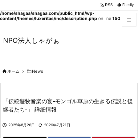

Feedly
RSS
Warning
: Trying to access array offset on value of type bool in
/home/shagaa/shagaa.com/public_html/wp-
content/themes/luxeritas/inc/description.php
on line
150


NPO法人しゃがぁ
メニュ

サイド

前へ

ホーム
>

News

次へ

「伝統遊牧音楽の宴-モンゴル草原の生きる伝説と後
検索
継者たち-」 詳細情報

2025年8月26日

2026年7月21日