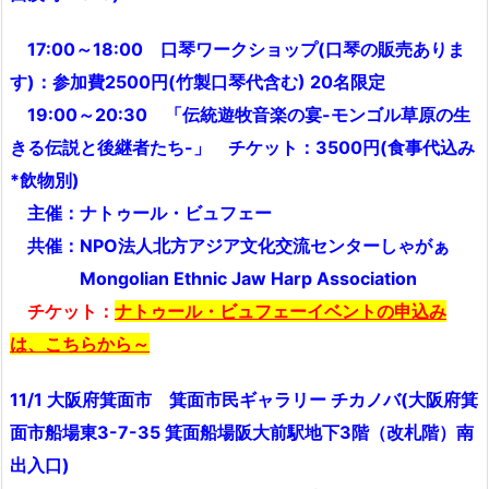
17:00～18:00 口琴ワークショップ(口琴の販売ありま
す)：参加費2500円(竹製口琴代含む) 20名限定
19:00～20:30 「伝統遊牧音楽の宴-モンゴル草原の生
きる伝説と後継者たち-」 チケット：3500円(食事代込み
*飲物別)
主催：ナトゥール・ビュフェー
共催：NPO法人北方アジア文化交流センターしゃがぁ
Mongolian Ethnic Jaw Harp Association
チケット：
ナトゥール・ビュフェーイベントの申込み
は、こちらから～
11/1 大阪府箕面市 箕面市民ギャラリー チカノバ(大阪府箕
面市船場東3-7-35 箕面船場阪大前駅地下3階（改札階）南
出入口)