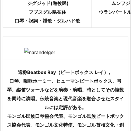
ジグジッド(遊牧民)
ムンフジ
フブスグル県在住
ウランバート
口琴・祝詞・讃歌・ダルハド歌
通称Beatbox Ray（ビートボックス レイ）。
口琴、喉歌ホーミー、ヒューマンビートボックス、弓
琴、縦笛ツォールなどを演奏・演唱、時としてその複数
を同時に演唱。伝統音楽と現代音楽を融合させたスタイ
ルには定評がある。
モンゴル民族口琴協会代表、モンゴル民族ビートボック
ス協会代表。モンゴル文化特使、モンゴル首相文化・創