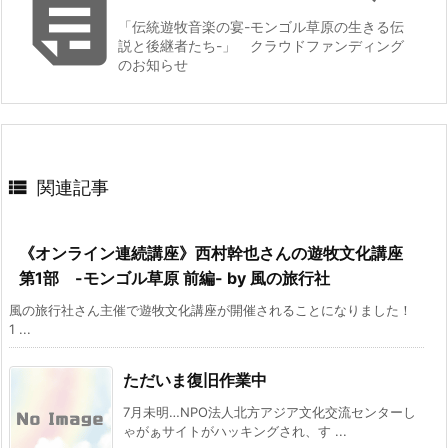

「伝統遊牧音楽の宴-モンゴル草原の生きる伝
説と後継者たち-」 クラウドファンディング
のお知らせ

関連記事
《オンライン連続講座》西村幹也さんの遊牧文化講座
第1部 -モンゴル草原 前編- by 風の旅行社
風の旅行社さん主催で遊牧文化講座が開催されることになりました！
1 ...
ただいま復旧作業中
7月未明…NPO法人北方アジア文化交流センターし
ゃがぁサイトがハッキングされ、す ...