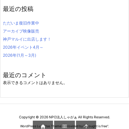
最近の投稿
ただいま復旧作業中
アーカイブ映像販売
神戸マルイに出店します！
2026年イベント4月～
2026年(1月～3月)
最近のコメント
表示できるコメントはありません。
Copyright ©
2026
NPO法人しゃがぁ
All Rights Reserved.



WordPress Luxeritas Theme is provided by "
Thought is free
".